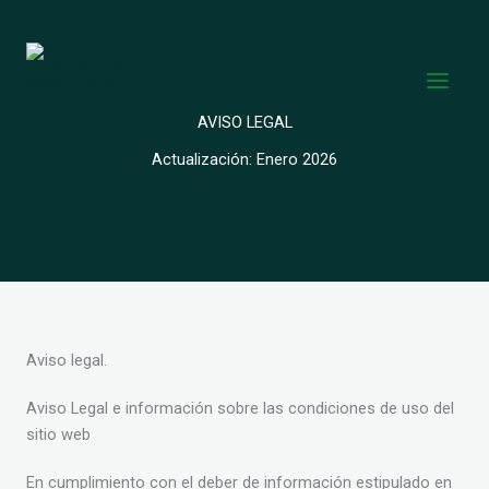
Ir
al
contenido
AVISO LEGAL
Actualización: Enero 2026
Aviso legal.
Aviso Legal e información sobre las condiciones de uso del
sitio web
En cumplimiento con el deber de información estipulado en