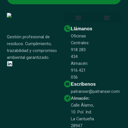
Destrucción Confidencial
Reciclaje Papel y Cartón
Sobre Nosotros
Certificado ISO 14001
Certificado ISO 9001
Certificado Residuo Cero
Certificado UNE-EN 15713
Certificados Patranser
Política Integrada Calidad y Medio Ambiente
Socio Repacar – Patranser
Llámanos
Oficinas
Gestión profesional de
Centrales:
residuos. Cumplimiento,
918 283
trazabilidad y compromiso
434
ambiental garantizado.
Almacén:
916 421
056
Escríbenos
patranser@patranser.com
Almacén:
Calle Álamo,
10. Pol. Ind.
La Cantueña
28947