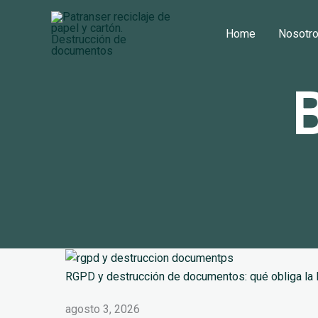
Ir
al
Home
Nosotr
contenido
B
RGPD y destrucción de documentos: qué obliga la 
agosto 3, 2026