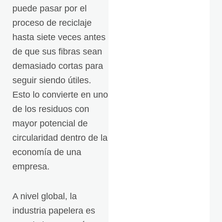
l
ó
puede pasar por el
e
n
s
proceso de reciclaje
i
*
c
hasta siete veces antes
o
de que sus fibras sean
demasiado cortas para
seguir siendo útiles.
Esto lo convierte en uno
de los residuos con
mayor potencial de
circularidad dentro de la
economía de una
empresa.
A nivel global, la
industria papelera es