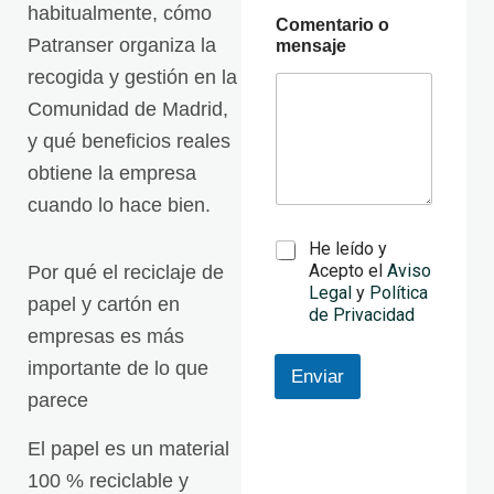
habitualmente, cómo
Comentario o
Patranser organiza la
mensaje
recogida y gestión en la
Comunidad de Madrid,
y qué beneficios reales
obtiene la empresa
cuando lo hace bien.
o
T
He leído y
N
e
Acepto el
Aviso
Por qué el reciclaje de
o
r
Legal
y
Política
m
papel y cartón en
m
de Privacidad
b
i
empresas es más
r
n
e
importante de lo que
o
Enviar
e
s
parece
l
L
e
e
c
El papel es un material
g
t
a
100 % reciclable y
r