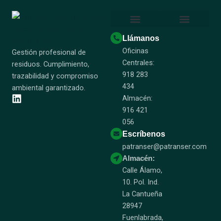
Destrucción Confidencial
Reciclaje Papel y Cartón
Sobre Nosotros
Certificado ISO 14001
Certificado ISO 9001
Certificado Residuo Cero
Certificado UNE-EN 15713
Certificados Patranser
Política Integrada Calidad y Medio Ambiente
Socio Repacar – Patranser
Llámanos
Oficinas
Gestión profesional de
Centrales:
residuos. Cumplimiento,
918 283
trazabilidad y compromiso
434
ambiental garantizado.
Almacén:
916 421
056
Escríbenos
patranser@patranser.com
Almacén:
Calle Álamo,
10. Pol. Ind.
La Cantueña
28947
Fuenlabrada,