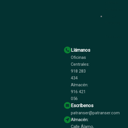
y Medio
Ambiente
Socio
Repacar
–
Patranser
Llámanos
Oficinas
Centrales:
918 283
434
Almacén:
916 421
056
Escríbenos
patranser@patranser.com
Almacén:
Calle Álamo,