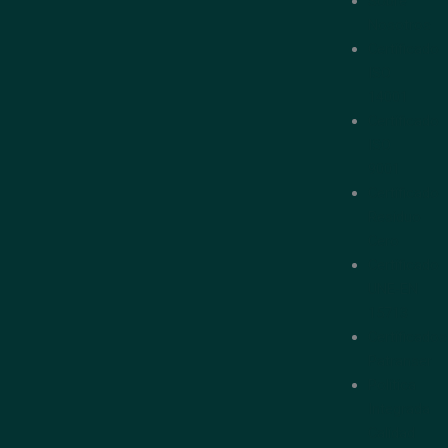
Sobre
Nosotros
Certificado
ISO
14001
Certificado
ISO
9001
Certificado
Residuo
Cero
Certificado
UNE-EN
15713
Certificados
Patranser
Política
Integrada
Calidad