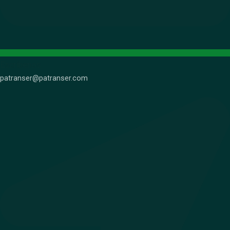
Escríbenos
patranser@patranser.com