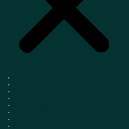
Sobre Nosotros
Certificado ISO 14001
Certificado ISO 9001
Certificado Residuo Cero
Certificado UNE-EN 15713
Certificados Patranser
Política Integrada Calidad y Medio Ambiente
Socio Repacar – Patranser