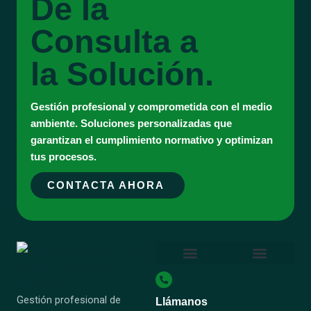
De la
Consulta a
la Solución.
Gestión profesional y comprometida con el medio
ambiente. Soluciones personalizadas que
garantizan el cumplimiento normativo y optimizan
tus procesos.
CONTACTA AHORA
Destrucción Confidencial
Reciclaje Papel y Cartón
Sobre Nosotros
Certificado ISO 14001
Certificado ISO 9001
Certificado Residuo Cero
Certificado UNE-EN 15713
Certificados Patranser
Política Integrada Calidad y Medio Ambiente
Socio Repacar – Patranser
Gestión profesional de
Llámanos