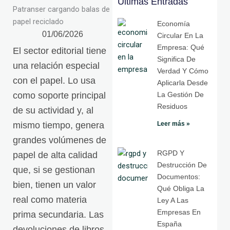
Últimas Entradas
Economía
01/06/2026
Circular En La
Empresa: Qué
El sector editorial tiene
Significa De
una relación especial
Verdad Y Cómo
con el papel. Lo usa
Aplicarla Desde
como soporte principal
La Gestión De
Residuos
de su actividad y, al
mismo tiempo, genera
Leer más »
grandes volúmenes de
RGPD Y
papel de alta calidad
Destrucción De
que, si se gestionan
Documentos:
bien, tienen un valor
Qué Obliga La
real como materia
Ley A Las
Empresas En
prima secundaria. Las
España
devoluciones de libros,