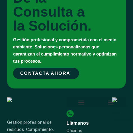
Consulta a
la Solución.
Gestión profesional y comprometida con el medio
ambiente. Soluciones personalizadas que
garantizan el cumplimiento normativo y optimizan
tus procesos.
CONTACTA AHORA
Destrucción Confidencial
Reciclaje Papel y Cartón
Sobre Nosotros
Certificado ISO 14001
Certificado ISO 9001
Certificado Residuo Cero
Certificado UNE-EN 15713
Certificados Patranser
Política Integrada Calidad y Medio Ambiente
Socio Repacar – Patranser
Gestión profesional de
Llámanos
residuos. Cumplimiento,
Oficinas