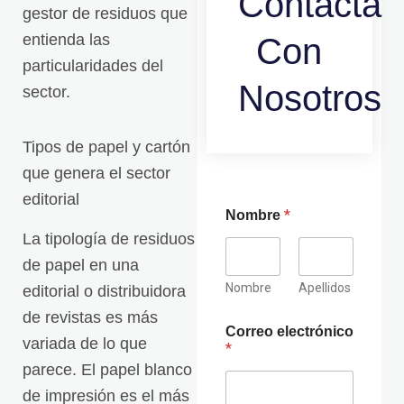
Contacta
gestor de residuos que
entienda las
Con
particularidades del
Nosotros
sector.
Tipos de papel y cartón
que genera el sector
editorial
L
*
Nombre
e
g
La tipología de residuos
a
de papel en una
l
e
Nombre
Apellidos
editorial o distribuidora
s
de revistas es más
N
Correo electrónico
o
variada de lo que
*
m
parece. El papel blanco
b
r
de impresión es el más