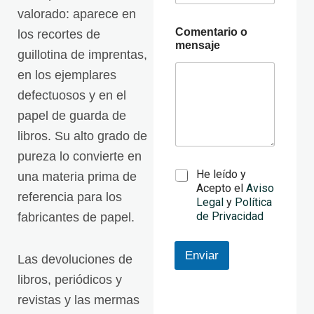
e
valorado: aparece en
C
o
Comentario o
los recortes de
m
mensaje
guillotina de imprentas,
e
n
en los ejemplares
t
defectuosos y en el
a
r
papel de guarda de
i
libros. Su alto grado de
o
pureza lo convierte en
T
He leído y
una materia prima de
e
Acepto el
Aviso
referencia para los
r
Legal
y
Política
m
de Privacidad
fabricantes de papel.
i
n
o
Enviar
Las devoluciones de
s
libros, periódicos y
L
e
revistas y las mermas
g